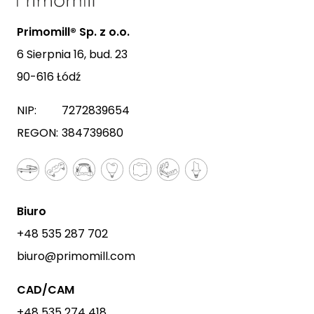
Primomill® Sp. z o.o.
6 Sierpnia 16, bud. 23
90-616 Łódź
NIP:
7272839654
REGON:
384739680
Biuro
+48 535 287 702
biuro@primomill.com
CAD/CAM
+48 535 274 418