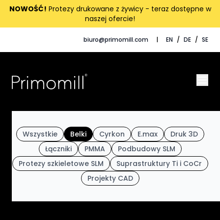
NOWOŚĆ!
Protezy drukowane z żywicy - teraz dostępne w
naszej ofercie!
biuro@primomill.com
|
EN
/
DE
/
SE
Wszystkie
Belki
Cyrkon
E.max
Druk 3D
Łączniki
PMMA
Podbudowy SLM
Protezy szkieletowe SLM
Suprastruktury Ti i CoCr
Projekty CAD