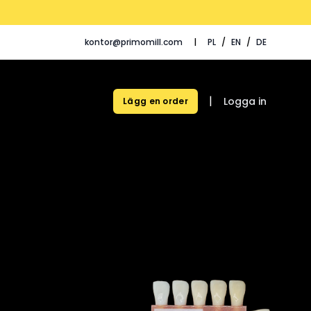
kontor@primomill.com
|
PL
/
EN
/
DE
|
Logga in
Lägg en order