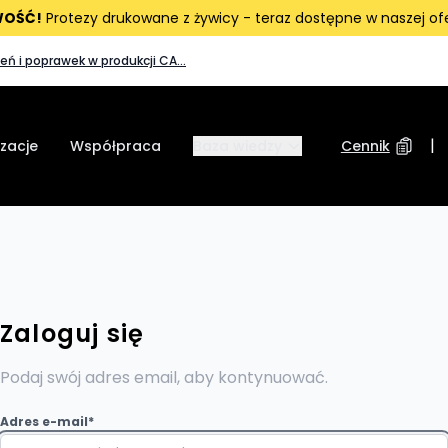
OŚĆ!
Protezy drukowane z żywicy - teraz dostępne w naszej ofe
eń i poprawek w produkcji CA...
|
izacje
Współpraca
Baza wiedzy
Cennik
Zaloguj się
Podaj swój adres email, aby kontynuować.
Adres e-mail*