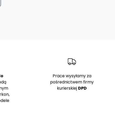
do
Prace wysyłamy za
ędą
pośrednictwem firmy
pnym
kurierskiej
DPD
rkon,
odele