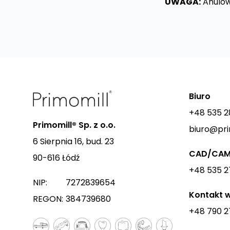
UWAGA:
Anulowa
Biuro
+48 535 2
Primomill® Sp. z o.o.
biuro@pr
6 Sierpnia 16, bud. 23
CAD/CA
90-616 Łódź
+48 535 2
NIP:
7272839654
Kontakt w
REGON:
384739680
+48 790 2