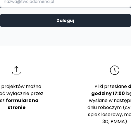
ki projektów można
Pliki przesłane
ać wyłącznie przez
godziny 17:00
b
sz
formularz na
wysłane w nastę
stronie
dniu roboczym (cy
spiek laserowy, m
3D, PMMA)