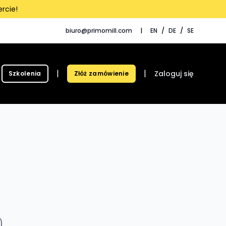
rcie!
biuro@primomill.com
|
EN
/
DE
/
SE
|
|
Zaloguj się
Szkolenia
Złóż zamówienie