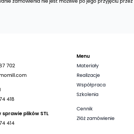
nie zamówienia nie jest możliwe po jego przyjęciu przez N
Menu
87 702
Materiały
imomill.com
Realizacje
Współpraca
M
Szkolenia
74 418
Cennik
 sprawie plików STL
Złóż zamówienie
74 414